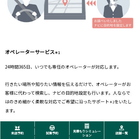
オペレーターサービス
＊1
24時間365日、いつでも専任のオペレーターが対応します。
行きたい場所や知りたい情報を伝えるだけで、オペレーターがお
客様に代わって検索し、ナビの目的地設定も行います。人ならで
はのきめ細かく柔軟な対応でご希望に沿ったサポート
をいたし
＊2
ます。
対応T-Connectサービスプラン
見積もりシミュレー
来店予約
試乗予約
店舗一覧
ション
T-Connect スタンダード(22) 有料オプション