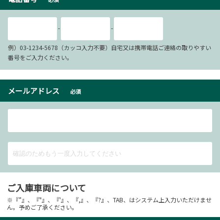
-
-
例）03-1234-5678（カッコ入力不要）自宅又は携帯電話ご連絡の取りやすい
番号をご入力ください。
メールアドレス
必須
ご入庫車両について
※『”』、『"』、『'』、『,』、『?』、TAB、はシステム上入力いただけませ
ん。予めご了承ください。