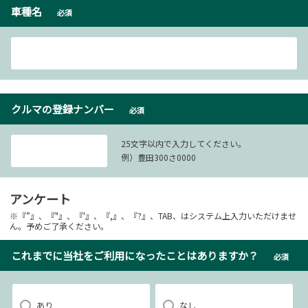
車種名
必須
クルマの登録ナンバー
必須
25文字以内で入力してください。
例）豊田300さ0000
アンケート
※『”』、『"』、『'』、『,』、『?』、TAB、はシステム上入力いただけませ
ん。予めご了承ください。
これまでに当社をご利用になったことはありますか？
必須
あり
なし