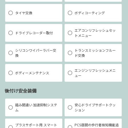
タイヤ交換
ボディコーティング
エアコンリフレッシュセッ
ドライブレコーダー取付
トメニュー
シリコンワイパーラバー交
トランスミッションフルー
換
ド交換
エンジンリフレッシュメニ
ボディーメンテナンス
ュー
後付け安全装備
踏み間違い 加速抑制システ
安心ドライブサポートクッ
ム
ション
プラスサポート用 スマート
PCS昼間の歩行者検知機能追