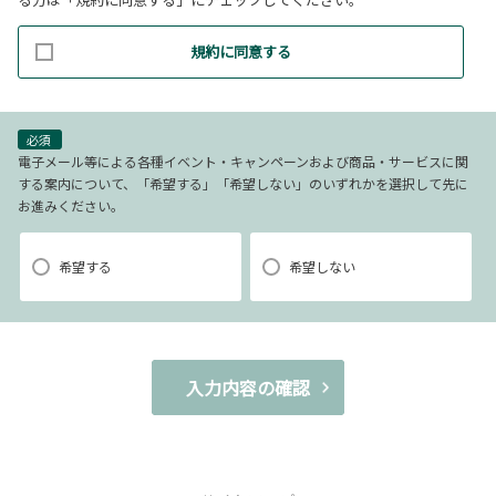
1.当社ホームページ上に掲示する「プライバシー・ポリシー」に基づき、適
規約に同意する
切に取り扱うものとします。
2.当社が取得したお客様の個人情報（本リクエストフォームよりご入力いた
だいた氏名、住所、電話番号、メールアドレスを含む本リクエストの内容、
当ウェブサイトの閲覧情報）は、以下の目的で利用させていただきます。
必須
(1)お申込み頂いたリクエストに対応するにあたり必要な確認や連絡をするた
電子メール等による各種イベント・キャンペーンおよび商品・サービスに関
する案内について、「希望する」「希望しない」のいずれかを選択して先に
め。
お進みください。
(2)本リクエストに関するお問い合わせやご要望に対し適切に対応するため。
(3)当社が取り扱う商品・サービスに関する営業上のご案内や提案または各種
イベント・キャンペーン等についてご案内するため。（お客様の個人情報を
希望する
希望しない
分析した上で、お客様のライフステージ、ご趣味や嗜好に応じたご案内・ご
提案をすることを含みます。郵便、電話、電子メール、訪問等の方法により
ご案内・ご提案を致します。）
(4)当社が取り扱う商品・サービスに関し、商品開発および品質の向上、また
入力内容の確認
はお客様満足度向上策を検討するため。（郵便、電話、電子メール、訪問等
の方法により実施し、アンケート調査を含みます。)
(5)お客様からの商品・サービスなどに関するお問い合わせ・ご要望に対し適
切に対応するため。