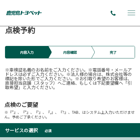
点検予約
内容入力
内容確認
完了
※車検証名義のお名前をご入力ください。※電話番号・メールア
ドレスは必ずご入力ください。※法人様の場合は、株式会社等の
標記を除いた形でご入力ください。※お引取り希望のお客様は、
直接担当店舗（スタッフ）へご連絡、もしくは下記要望欄へ「引
取希望」と入力ください。
点検のご要望
※『”』、『"』、『'』、『,』、『?』、TAB、はシステム上入力いただけませ
ん。予めご了承ください。
サービスの選択
必須