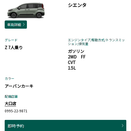
シエンタ
車両詳細
グレード
エンジンタイプ
/駆動方式/
トランスミッ
ション
/排気量
Z 7人乗り
ガソリン
2WD FF
CVT
1.5L
カラー
アーバンカーキ
配備店舗
大口店
0995-22-9871
即時予約