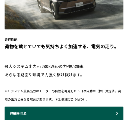
走行性能
荷物を載せていても気持ちよく加速する、電気の走り。
最大システム出力
280kW
の力強い加速。
＊1
＊2
あらゆる路面や環境で力強く駆け抜けます。
＊1. システム最高出力はモーターの特性を考慮したトヨタ自動車（株）算定値。実
際の出力と異なる場合があります。 ＊2. 数値はZ（4WD）。
詳細を見る