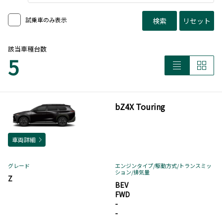
試乗車のみ表示
検索
リセット
該当車種台数
5
bZ4X Touring
車両詳細
グレード
エンジンタイプ
/駆動方式/
トランスミッ
ション
/排気量
Z
BEV
FWD
-
-