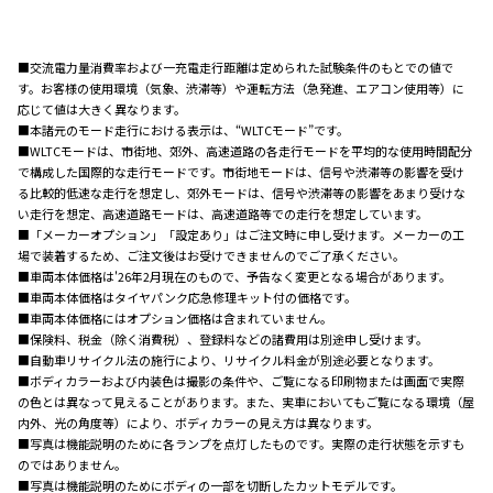
■交流電力量消費率および一充電走行距離は定められた試験条件のもとでの値で
す。お客様の使用環境（気象、渋滞等）や運転方法（急発進、エアコン使用等）に
応じて値は大きく異なります。
■本諸元のモード走行における表示は、“WLTCモード”です。
■WLTCモードは、市街地、郊外、高速道路の各走行モードを平均的な使用時間配分
で構成した国際的な走行モードです。市街地モードは、信号や渋滞等の影響を受け
る比較的低速な走行を想定し、郊外モードは、信号や渋滞等の影響をあまり受けな
い走行を想定、高速道路モードは、高速道路等での走行を想定しています。
■「メーカーオプション」「設定あり」はご注文時に申し受けます。メーカーの工
場で装着するため、ご注文後はお受けできませんのでご了承ください。
■車両本体価格は'26年2月現在のもので、予告なく変更となる場合があります。
■車両本体価格はタイヤパンク応急修理キット付の価格です。
■車両本体価格にはオプション価格は含まれていません。
■保険料、税金（除く消費税）、登録料などの諸費用は別途申し受けます。
■自動車リサイクル法の施行により、リサイクル料金が別途必要となります。
■ボディカラーおよび内装色は撮影の条件や、ご覧になる印刷物または画面で実際
の色とは異なって見えることがあります。また、実車においてもご覧になる環境（屋
内外、光の角度等）により、ボディカラーの見え方は異なります。
■写真は機能説明のために各ランプを点灯したものです。実際の走行状態を示すも
のではありません。
■写真は機能説明のためにボディの一部を切断したカットモデルです。