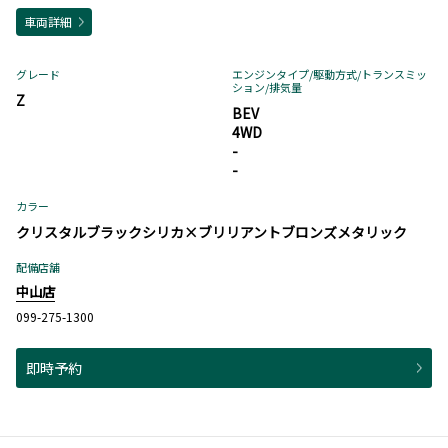
車両詳細
グレード
エンジンタイプ
/駆動方式/
トランスミッ
ション
/排気量
Z
BEV
4WD
-
-
カラー
クリスタルブラックシリカ×ブリリアントブロンズメタリック
配備店舗
中山店
099-275-1300
即時予約