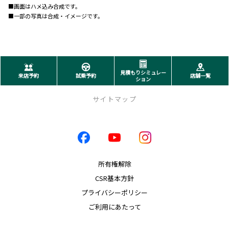
■画面はハメ込み合成です。
■一部の写真は合成・イメージです。
見積もりシミュレー
来店予約
試乗予約
店舗一覧
ション
サイトマップ
店舗一覧
店舗一覧
西千石店
所有権解除
伊敷店
CSR基本方針
新栄店
プライバシーポリシー
中山店
南栄店
ご利用にあたって
指宿店
川内店