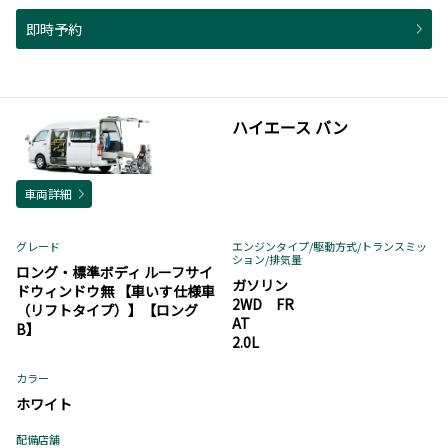
即時予約
ハイエース バン
車両詳細
グレード
エンジンタイプ
/駆動方式/
トランスミッ
ション
/排気量
ロング・標準ボディ ルーフサイ
ガソリン
ドウィンドウ無 【車いす仕様車
2WD FR
（リフトタイプ）】【ロング
AT
B】
2.0L
カラー
ホワイト
配備店舗