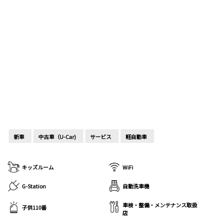
新車
中古車（U-Car)
サービス
軽自動車
キッズルーム
WiFi
G-Station
自動洗車機
車検・整備・メンテナンス取扱
子供110番
店