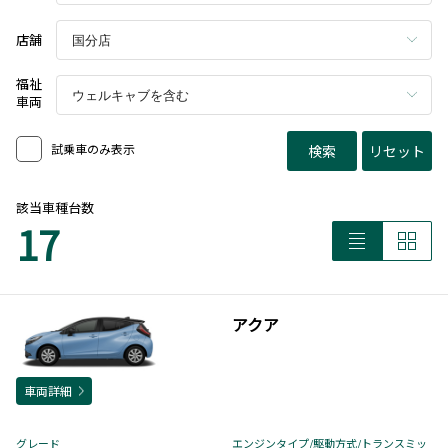
店舗
福祉
車両
試乗車のみ表示
検索
リセット
該当車種台数
17
アクア
車両詳細
グレード
エンジンタイプ
/駆動方式/
トランスミッ