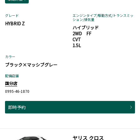
グレード
エンジンタイプ
/駆動方式/
トランスミッ
ション
/排気量
HYBRID Z
ハイブリッド
2WD FF
CVT
1.5L
カラー
ブラック×マッシブグレー
配備店舗
国分店
0995-46-1870
即時予約
ヤリス クロス