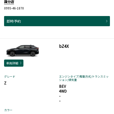
国分店
0995-46-1870
即時予約
bZ4X
車両詳細
グレード
エンジンタイプ
/駆動方式/
トランスミッ
ション
/排気量
Z
BEV
4WD
-
-
カラー