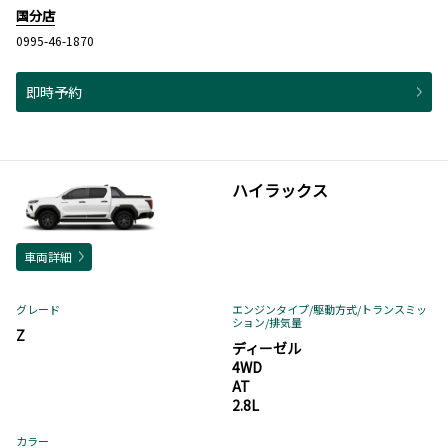
国分店
0995-46-1870
即時予約
ハイラックス
車両詳細
グレード
エンジンタイプ
/駆動方式/
トランスミッ
ション
/排気量
Z
ディーゼル
4WD
AT
2.8L
カラー