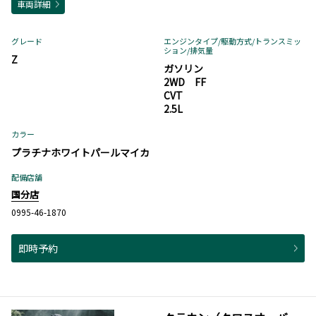
車両詳細
グレード
エンジンタイプ
/駆動方式/
トランスミッ
ション
/排気量
Z
ガソリン
2WD FF
CVT
2.5L
カラー
プラチナホワイトパールマイカ
配備店舗
国分店
0995-46-1870
即時予約