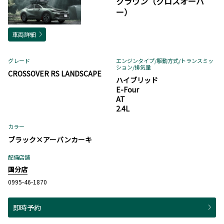
クラウン（クロスオーバ
ー）
車両詳細
グレード
エンジンタイプ
/駆動方式/
トランスミッ
ション
/排気量
CROSSOVER RS LANDSCAPE
ハイブリッド
E-Four
AT
2.4L
カラー
ブラック×アーバンカーキ
配備店舗
国分店
0995-46-1870
即時予約