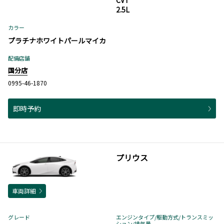
CVT
2.5L
カラー
プラチナホワイトパールマイカ
配備店舗
国分店
0995-46-1870
即時予約
プリウス
車両詳細
グレード
エンジンタイプ
/駆動方式/
トランスミッ
ション
/排気量