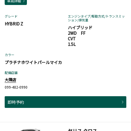
車両詳細
グレード
エンジンタイプ
/駆動方式/
トランスミッ
ション
/排気量
HYBRID Z
ハイブリッド
2WD FF
CVT
1.5L
カラー
プラチナホワイトパールマイカ
配備店舗
大隅店
099-482-0990
即時予約
ヤリス クロス