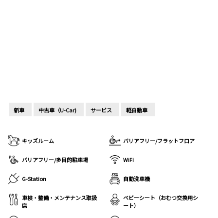
新車
中古車（U-Car)
サービス
軽自動車
キッズルーム
バリアフリー/フラットフロア
バリアフリー/多目的駐車場
WiFi
G-Station
自動洗車機
車検・整備・メンテナンス取扱
ベビーシート（おむつ交換用シ
店
ート）