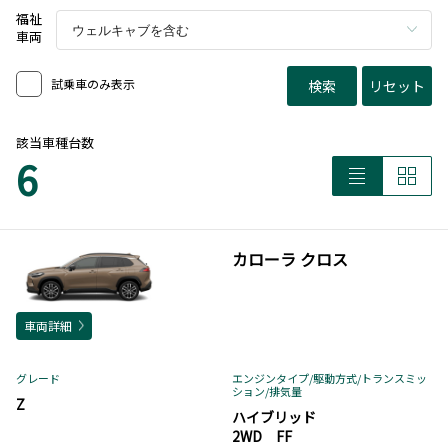
福祉
車両
試乗車のみ表示
検索
リセット
該当車種台数
6
カローラ クロス
車両詳細
グレード
エンジンタイプ
/駆動方式/
トランスミッ
ション
/排気量
Z
ハイブリッド
2WD FF